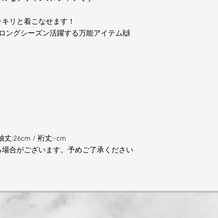
ッキリと着こなせます！
ロングシーズン活躍する万能アイテム🙌
袖丈:26cm / 裄丈:-cm
る場合がございます。予めご了承ください