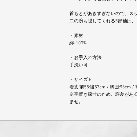
首もとがあきすぎないので、ス
二の腕も隠してくれる5部袖は、
・素材
綿-100%
・お手入れ方法
手洗い可
・サイズ F
着丈:前55:後57cm / 胸囲:96cm / 
※平置き採寸のため、誤差があ
ませ。