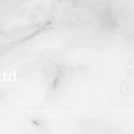
Ltd.
Office
#3F Nihonseika Bldg, 2-4-9, Bingomachi, Chuo-ku, Osaka-shi, Osaka, 541-00
化ビル3F
TEL +81-6-4708-5704 FAX +81-6-4708-5804